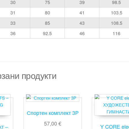
30
75
39
98.5
31
80
41
103.5
33
85
43
108.5
36
92.5
46
116
зани продукти
Спортен комплект 3P
57,00
€
кт –
Y CORE elec