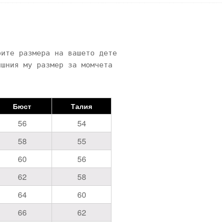
ите размера на вашето дете 

шния му размер за момчета 

Бюст
Талия
56
54
58
55
60
56
62
58
64
60
66
62