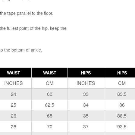
e tape parallel to the floor.
e fullest point of the hip, keep the
to the bottom of ankle.
WAIST
WAIST
HIPS
HIPS
INCHES
CM
INCHES
CM
24
60
33
83.5
25
62.5
34
86
26
65
35
88.5
28
70
37
93.5