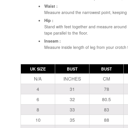
Waist :
Measure around the narrowest point, keeping th
Hip :
Stand with feet together and measure around th
tape parallel to the floor.
Inseam :
Measure inside length of leg from your crotch 
UK SIZE
BUST
BUST
N/A
INCHES
CM
4
31
78
6
32
80.5
8
33
83
10
35
88