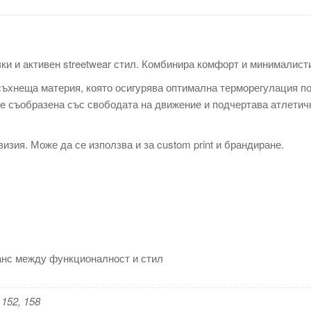
ки и активен streetwear стил. Комбинира комфорт и минималист
съхнеща материя, която осигурява оптимална терморегулация по
 е съобразена със свободата на движение и подчертава атлетич
изия. Може да се използва и за custom print и брандиране.
ланс между функционалност и стил
 152, 158