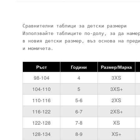
Сравнителни таблици за детски размери

Използвайте таблиците по-долу, за да намер
в новия детски размер, въз основа на преди
Ръст
Години
Размер/Марка
98-104
4
3XS
104-110
5
3XS+
110-116
5-6
2XS
116-122
6-7
2XS+
122-128
7-8
XS
128-134
8-9
XS+