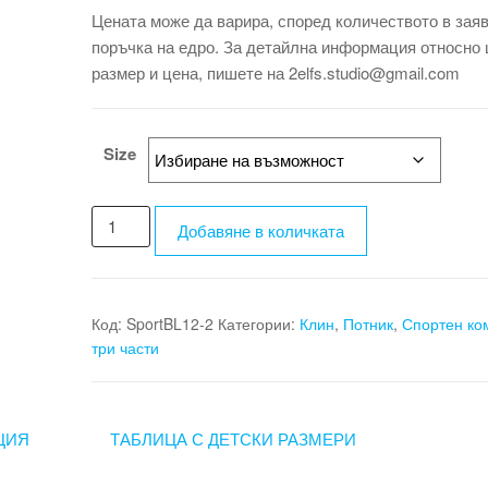
Цената може да варира, според количеството в зая
поръчка на едро. За детайлна информация относно 
размер и цена, пишете на 2elfs.studio@gmail.com
Size
количество
Добавяне в количката
за
Спортен
комплект
–
Код:
SportBL12-2
Категории:
Клин
,
Потник
,
Спортен ко
Performance
три части
Set
BlueON
ЦИЯ
ТАБЛИЦА С ДЕТСКИ РАЗМЕРИ