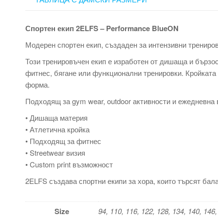
Спортен екип 2ELFS – Performance BlueON
Модерен спортен екип, създаден за интензивни трениров
Този тренировъчен екип е изработен от дишаща и бързо
фитнес, бягане или функционални тренировки. Кройката
форма.
Подходящ за gym wear, outdoor активности и ежедневна в
• Дишаща материя
• Атлетична кройка
• Подходящ за фитнес
• Streetwear визия
• Custom print възможност
2ELFS създава спортни екипи за хора, които търсят ба
Size
94, 110, 116, 122, 128, 134, 140, 146,