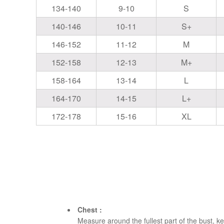
134-140
9-10
S
140-146
10-11
S+
146-152
11-12
M
152-158
12-13
M+
158-164
13-14
L
164-170
14-15
L+
172-178
15-16
XL
Chest :
Measure around the fullest part of the bust, kee