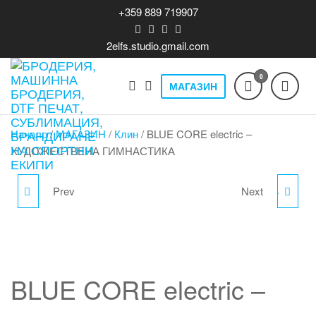
Skip
+359 889 719907
to
the
2elfs.studio.gmail.com
content
0
МАГАЗИН
Бродерия,
Печат на
облекло,
машинна
бродерия,
Начало
/
МАГАЗИН
/
Клин
/ BLUE CORE electric –
бродерия,
DTF T-shirts,
кта
ХУДОЖЕСТВЕНА ГИМНАСТИКА
print,
DTF печат,
производство,
сублимация,
продажба и
Prev
Next
СТИКЕР 2ELFS - 15Х15
СПОРТЕН КОМПЛЕКТ –
брандиране,
брандиране
спортни и
на спортни
СМ.
PERFORMANCE SET
лайвстайл
екипи
облекла,
BLACK/WHITE
бизнес
BLUE CORE electric –
теклама.