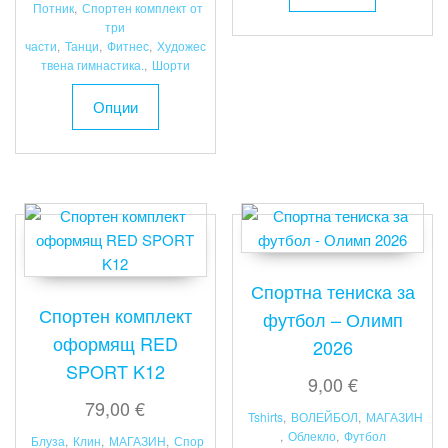
Потник
,
Спортен комплект от
has
три
multiple
части
,
Танци
,
Фитнес
,
Художес
твена гимнастика.
,
Шорти
variants.
This
The
Опции
product
options
has
may
multiple
be
variants.
chosen
The
on
options
the
may
product
be
page
Спортна тениска за
chosen
Спортен комплект
футбол – Олимп
on
оформящ RED
2026
the
SPORT K12
product
9,00
€
page
79,00
€
Tshirts
,
ВОЛЕЙБОЛ
,
МАГАЗИН
,
Облекло
,
Футбол
Блуза
,
Клин
,
МАГАЗИН
,
Спор