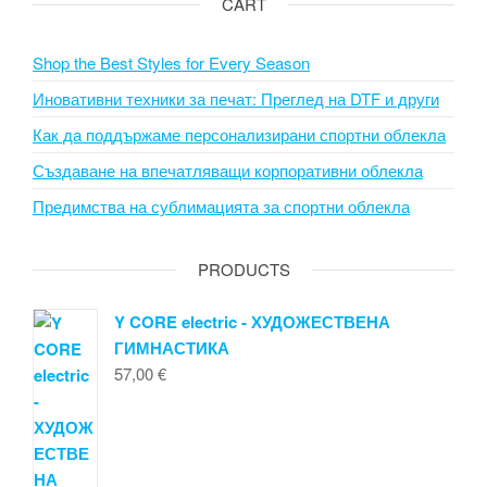
CART
Shop the Best Styles for Every Season
Иновативни техники за печат: Преглед на DTF и други
Как да поддържаме персонализирани спортни облекла
Създаване на впечатляващи корпоративни облекла
Предимства на сублимацията за спортни облекла
PRODUCTS
Y CORE electric - ХУДОЖЕСТВЕНА
ГИМНАСТИКА
57,00
€