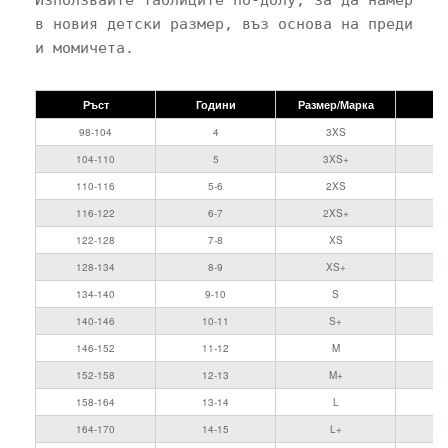
в новия детски размер, въз основа на предишния
Ръст
Години
Размер/Марка
98-104
4
3XS
104-110
5
3XS+
110-116
5-6
2XS
116-122
6-7
2XS+
122-128
7-8
XS
128-134
8-9
XS+
134-140
9-10
S
140-146
10-11
S+
146-152
11-12
M
152-158
12-13
M+
158-164
13-14
L
164-170
14-15
L+