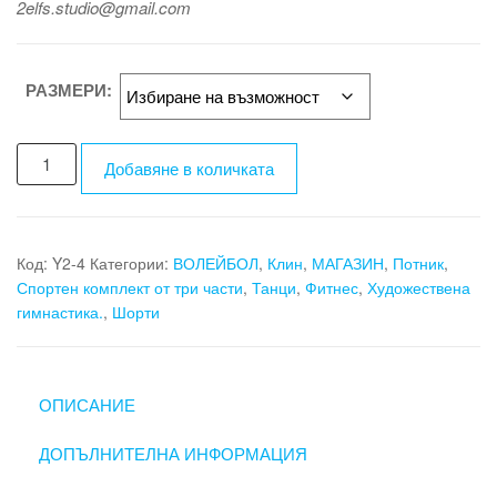
2elfs.studio@gmail.com
РАЗМЕРИ:
количество
Добавяне в количката
за
BLUE
CORE
electric
Код:
Y2-4
Категории:
ВОЛЕЙБОЛ
,
Клин
,
МАГАЗИН
,
Потник
,
-
Спортен комплект от три части
,
Танци
,
Фитнес
,
Художествена
гимнастика.
,
Шорти
ХУДОЖЕСТВЕНА
ГИМНАСТИКА
ОПИСАНИЕ
ДОПЪЛНИТЕЛНА ИНФОРМАЦИЯ