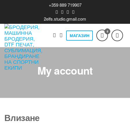
Skip
+359 889 719907
to
the
2elfs.studio.gmail.com
content
0
МАГАЗИН
Бродерия,
Печат на
облекло,
машинна
бродерия,
бродерия,
DTF T-shirts,
дукта
print,
DTF печат,
My account
производство,
сублимация,
продажба и
брандиране,
брандиране
спортни и
на спортни
лайвстайл
екипи
облекла,
бизнес
Влизане
теклама.