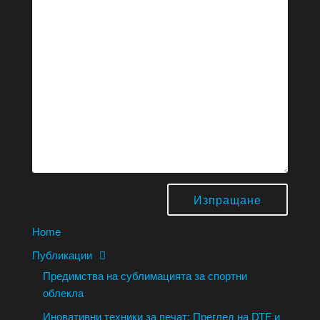
Home
Публикации
Предимства на сублимацията за спортни
облекла
Иновативни техники за печат: Преглед на DTF и