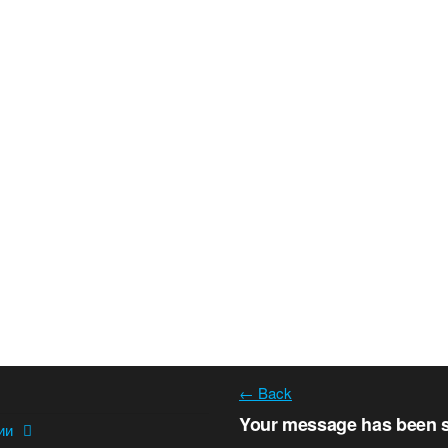
← Back
Your message has been 
ии