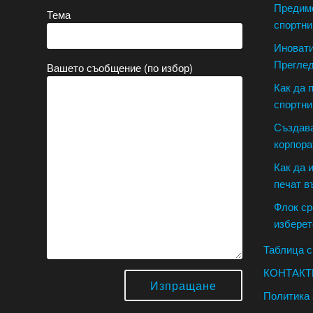
Предимс
Тема
спортни
Иновати
Преглед
Вашето съобщение (по избор)
Как да 
спортни
Създава
корпора
Как да 
печат в
Флок ср
изберет
Таблица с
КОНТАКТ
Политика 