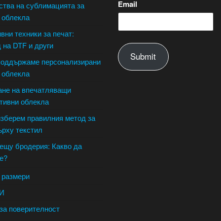
Email
тва на сублимацията за
 облекла
вни техники за печат:
 на DTF и други
Submit
поддържаме персонализирани
 облекла
не на впечатляващи
тивни облекла
изберем правилния метод за
ърху текстил
ещу бродерия: Какво да
е?
 размери
И
за поверителност