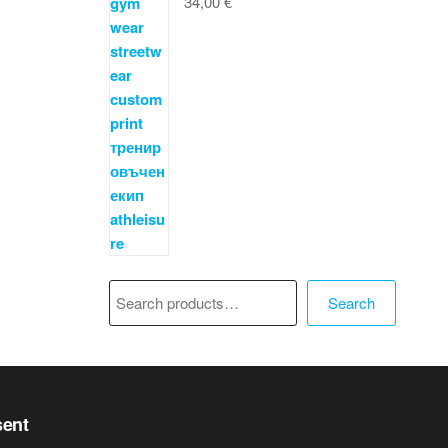
34,00
€
Търсене
Search
sent