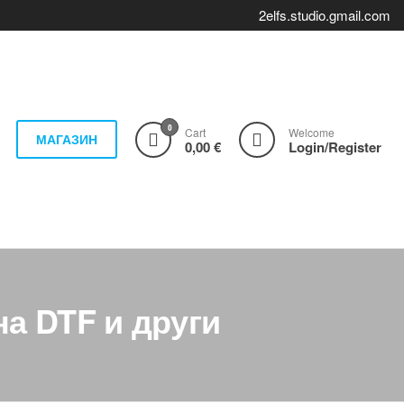
2elfs.studio.gmail.com
0
Cart
Welcome
МАГАЗИН
0,00 €
Login/Register
на DTF и други