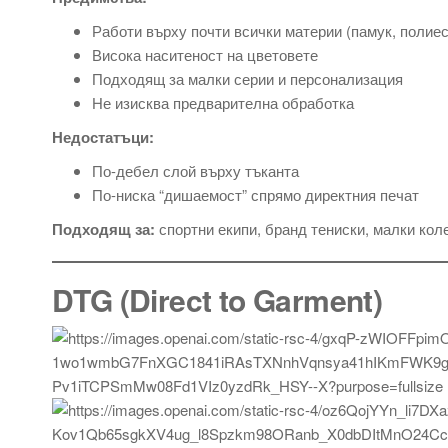
Работи върху почти всички материи (памук, полиес
Висока наситеност на цветовете
Подходящ за малки серии и персонализация
Не изисква предварителна обработка
Недостатъци:
По-дебел слой върху тъканта
По-ниска “дишаемост” спрямо директния печат
Подходящ за:
спортни екипи, бранд тениски, малки кол
DTG (Direct to Garment)