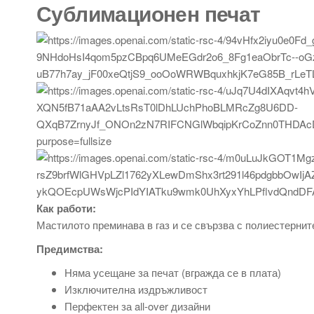
Сублимационен печат
Как работи:
Мастилото преминава в газ и се свързва с полиестернит
Предимства:
Няма усещане за печат (вгражда се в плата)
Изключителна издръжливост
Перфектен за all-over дизайни