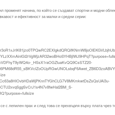
ил променят начина, по който се създават спортни и модни обле
вкавост и ефективност за малки и средни серии:
се с лепилен прах и след това се прехвърля върху плата чрез 