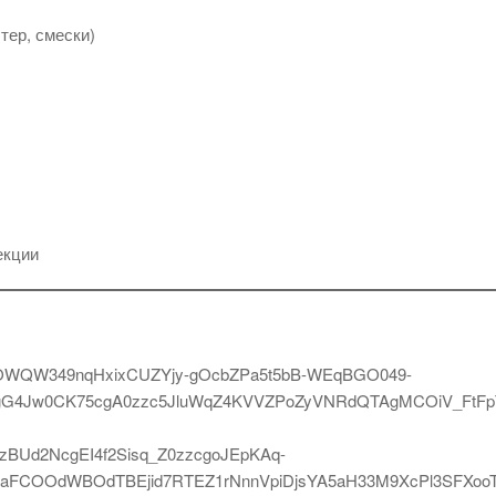
тер, смески)
екции