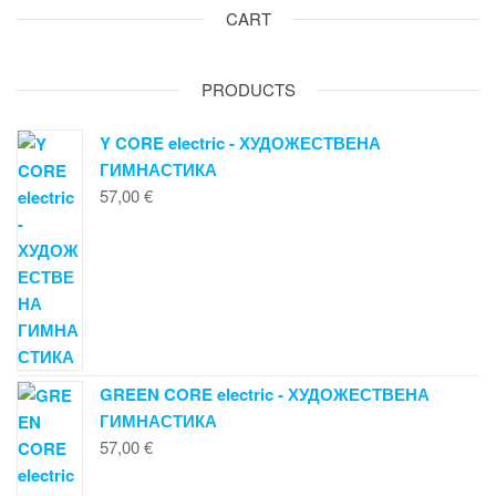
options
CART
may
be
chosen
PRODUCTS
on
the
Y CORE electric - ХУДОЖЕСТВЕНА
product
ГИМНАСТИКА
page
57,00
€
GREEN CORE electric - ХУДОЖЕСТВЕНА
ГИМНАСТИКА
57,00
€