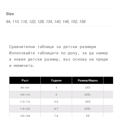
Size
94, 110, 116, 122, 128, 134, 140, 146, 152, 158
Сравнителни таблици за детски размери

Използвайте таблиците по-долу, за да намерите 
в новия детски размер, въз основа на предишния
Ръст
Години
Размер/Марка
98-104
4
3XS
104-110
5
3XS+
110-116
5-6
2XS
116-122
6-7
2XS+
122-128
7-8
XS