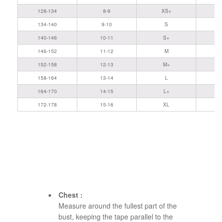
128-134
8-9
XS+
134-140
9-10
S
140-146
10-11
S+
146-152
11-12
M
152-158
12-13
M+
158-164
13-14
L
164-170
14-15
L+
172-178
15-16
XL
Chest :
Measure around the fullest part of the
bust, keeping the tape parallel to the