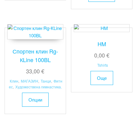
has
multiple
variants.
The
options
may
HM
be
Спортен клин Rg-
0,00
€
chosen
КLine 100BL
on
Tshirts
33,00
€
the
product
Още
Клин
,
МАГАЗИН
,
Танци
,
Фитн
page
ес
,
Художествена гимнастика.
This
Опции
product
has
multiple
variants.
The