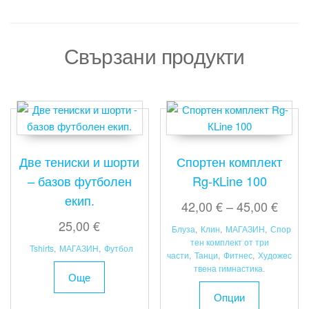
Свързани продукти
Две тениски и шорти
Спортен комплект
– базов футболен
Rg-КLine 100
екип.
Price
42,00
€
–
45,00
€
range
25,00
€
Блуза
,
Клин
,
МАГАЗИН
,
Спор
42,00
тен комплект от три
Tshirts
,
МАГАЗИН
,
Футбол
части
,
Танци
,
Фитнес
,
Художес
throu
твена гимнастика.
Още
45,00
This
Опции
product