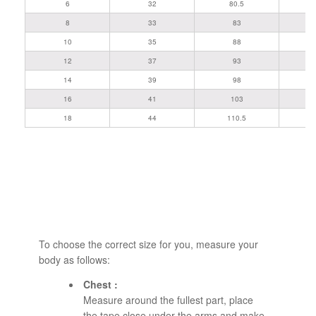
6
32
80.5
8
33
83
10
35
88
12
37
93
14
39
98
16
41
103
18
44
110.5
To choose the correct size for you, measure your
body as follows:
Chest :
Measure around the fullest part, place
the tape close under the arms and make