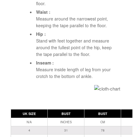
floor.
Waist :
Measure around the narrowest point,
keeping the tape parallel to the floor.
Hip :
Stand with feet together and measure
around the fullest point of the hip, keep
the tape parallel to the floor.
Inseam :
Measure inside length of leg from your
crotch to the bottom of ankle.
UK SIZE
BUST
BUST
W
N/A
INCHES
CM
I
4
31
78