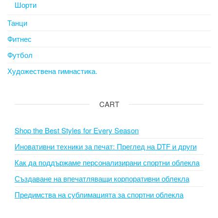
Шорти
Танци
Фитнес
Футбол
Художествена гимнастика.
CART
Shop the Best Styles for Every Season
Иновативни техники за печат: Преглед на DTF и други
Как да поддържаме персонализирани спортни облекла
Създаване на впечатляващи корпоративни облекла
Предимства на сублимацията за спортни облекла