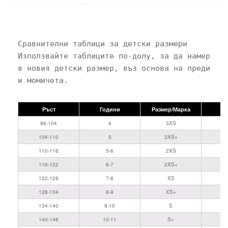
Сравнителни таблици за детски размери

Използвайте таблиците по-долу, за да намерите 
в новия детски размер, въз основа на предишния
Ръст
Години
Размер/Марка
98-104
4
3XS
104-110
5
3XS+
110-116
5-6
2XS
116-122
6-7
2XS+
122-128
7-8
XS
128-134
8-9
XS+
134-140
9-10
S
140-146
10-11
S+