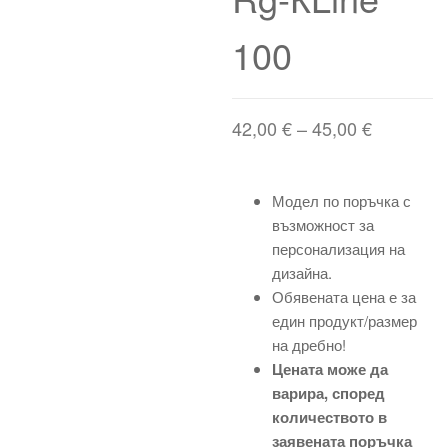
100
Price
42,00
€
–
45,00
€
range:
42,00 €
Модел по поръчка с
through
възможност за
45,00 €
персонализация на
дизайна.
Обявената цена е за
един продукт/размер
на дребно!
Цената може да
варира, според
количеството в
заявената поръчка