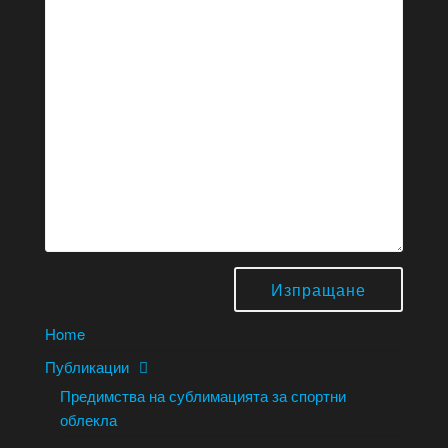
Home
Публикации
Предимства на сублимацията за спортни
облекла