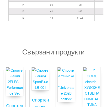
14
39
98
16
41
103
18
44
110.5
Свързани продукти
Спортен
Спортен
анцуг