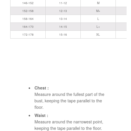
146-152
11-12
M
152-158
12-13
M+
158-164
13-14
L
164-170
14-15
L+
172-178
15-16
XL
Chest :
Measure around the fullest part of the
bust, keeping the tape parallel to the
floor.
Waist :
Measure around the narrowest point,
keeping the tape parallel to the floor.