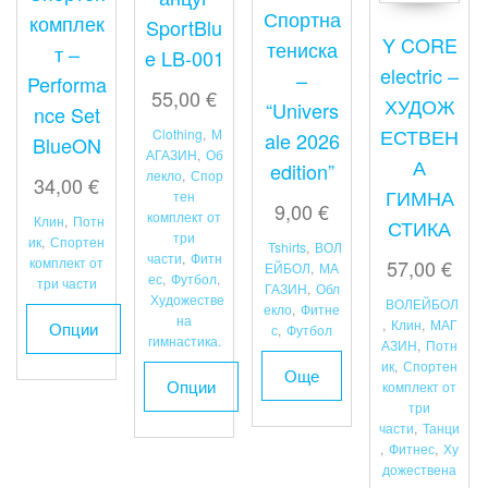
Спортна
комплек
SportBlu
Y CORE
тениска
т –
e LB-001
electric –
–
Performa
55,00
€
ХУДОЖ
“Univers
nce Set
ЕСТВЕН
Clothing
,
М
ale 2026
BlueON
АГАЗИН
,
Об
А
edition”
лекло
,
Спор
34,00
€
ГИМНА
тен
9,00
€
комплект от
Клин
,
Потн
СТИКА
три
ик
,
Спортен
Tshirts
,
ВОЛ
части
,
Фитн
комплект от
57,00
€
ЕЙБОЛ
,
МА
ес
,
Футбол
,
три части
ГАЗИН
,
Обл
Художестве
ВОЛЕЙБОЛ
екло
,
Фитне
на
,
Клин
,
МАГ
Опции
с
,
Футбол
гимнастика.
АЗИН
,
Потн
ик
,
Спортен
Още
This
Опции
комплект от
product
три
части
,
Танци
has
This
,
Фитнес
,
Ху
multiple
product
дожествена
variants.