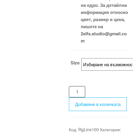
на едро. За детайлна
информация относно
цвят, размер и цена,
пишете на
2elfs.studio@gmail.co
m
Size
количество
за
Спортен
Добавяне в количката
комплект
Rg-
КLine
Код:
RgLine100
Категории:
100