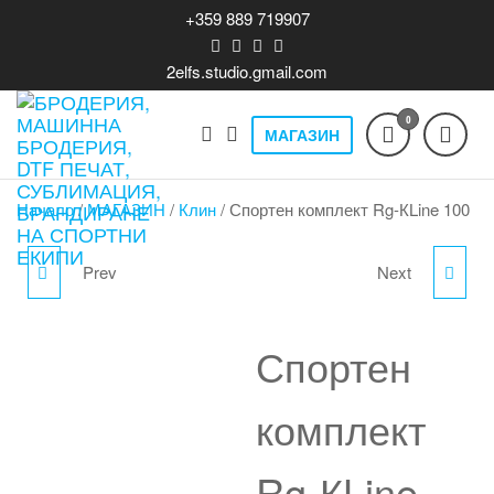
Skip
+359 889 719907
to
the
2elfs.studio.gmail.com
content
0
МАГАЗИН
Бродерия,
Печат на
облекло,
машинна
бродерия,
Начало
/
МАГАЗИН
/
Клин
/ Спортен комплект Rg-КLine 100
бродерия,
DTF T-shirts,
кта
print,
DTF печат,
производство,
Prev
Next
СПОРТНА ТЕНИСКА -
СПОРТЕН КЛИН RG-
сублимация,
продажба и
брандиране,
брандиране
"UNIVERSALE 2026
КLINE 100BL
спортни и
Спортен
на спортни
лайвстайл
EDITION"
екипи
облекла,
комплект
бизнес
теклама.
Rg-КLine