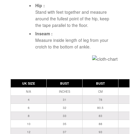
Hip :
Stand with feet together and measure
around the fullest point of the hip, keep
the tape parallel to the floor.
Inseam :
Measure inside length of leg from your
crotch to the bottom of ankle.
UK SIZE
BUST
BUST
W
N/A
INCHES
CM
I
4
31
78
6
32
80.5
8
33
83
10
35
88
12
37
93