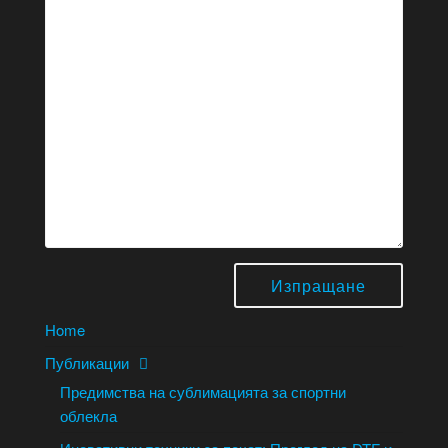
Home
Публикации
Предимства на сублимацията за спортни
облекла