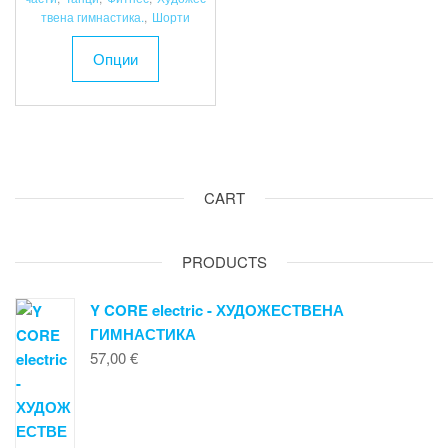
твена гимнастика.
,
Шорти
This
Опции
product
has
multiple
variants.
The
options
CART
may
be
chosen
PRODUCTS
on
the
Y CORE electric - ХУДОЖЕСТВЕНА
product
ГИМНАСТИКА
page
57,00
€