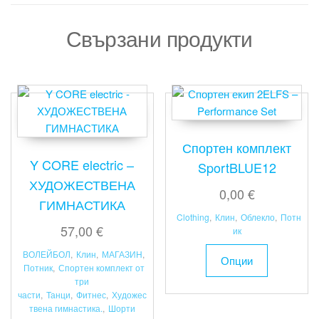
Свързани продукти
Спортен комплект
Y CORE electric –
SportBLUE12
ХУДОЖЕСТВЕНА
0,00
€
ГИМНАСТИКА
Clothing
,
Клин
,
Облекло
,
Потн
57,00
€
ик
This
ВОЛЕЙБОЛ
,
Клин
,
МАГАЗИН
,
Опции
product
Потник
,
Спортен комплект от
три
has
части
,
Танци
,
Фитнес
,
Художес
multiple
твена гимнастика.
,
Шорти
variants.