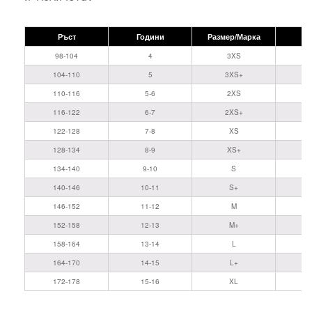
Ръст
Години
Размер/Марка
98-104
4
3XS
104-110
5
3XS+
110-116
5-6
2XS
116-122
6-7
2XS+
122-128
7-8
XS
128-134
8-9
XS+
134-140
9-10
S
140-146
10-11
S+
146-152
11-12
M
152-158
12-13
M+
158-164
13-14
L
164-170
14-15
L+
172-178
15-16
XL