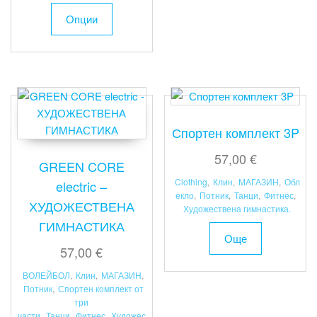
This
The
Опции
product
options
has
may
multiple
be
variants.
chosen
The
on
options
the
may
Спортен комплект 3P
product
be
page
57,00
€
chosen
GREEN CORE
on
Clothing
,
Клин
,
МАГАЗИН
,
Обл
electric –
the
екло
,
Потник
,
Танци
,
Фитнес
,
ХУДОЖЕСТВЕНА
Художествена гимнастика.
product
ГИМНАСТИКА
page
Още
57,00
€
ВОЛЕЙБОЛ
,
Клин
,
МАГАЗИН
,
Потник
,
Спортен комплект от
три
части
,
Танци
,
Фитнес
,
Художес