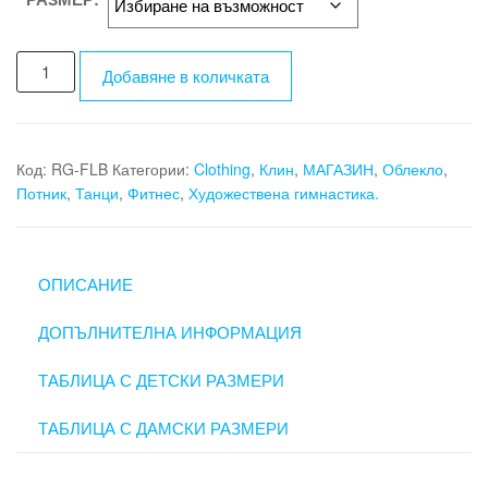
количество
Добавяне в количката
за
Спортен
комплект
RG-
Код:
RG-FLB
Категории:
Clothing
,
Клин
,
МАГАЗИН
,
Облекло
,
FLB
Потник
,
Танци
,
Фитнес
,
Художествена гимнастика.
ОПИСАНИЕ
ДОПЪЛНИТЕЛНА ИНФОРМАЦИЯ
ТАБЛИЦА С ДЕТСКИ РАЗМЕРИ
ТАБЛИЦА С ДАМСКИ РАЗМЕРИ