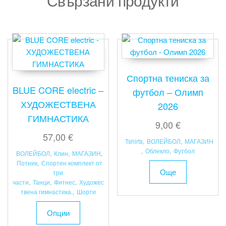
Свързани продукти
Спортна тениска за
BLUE CORE electric –
футбол – Олимп
ХУДОЖЕСТВЕНА
2026
ГИМНАСТИКА
9,00
€
57,00
€
Tshirts
,
ВОЛЕЙБОЛ
,
МАГАЗИН
,
Облекло
,
Футбол
ВОЛЕЙБОЛ
,
Клин
,
МАГАЗИН
,
Потник
,
Спортен комплект от
Още
три
части
,
Танци
,
Фитнес
,
Художес
твена гимнастика.
,
Шорти
This
Опции
product