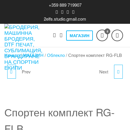
Skip
+359 889 719907
to
the
2elfs.studio.gmail.com
content
0
МАГАЗИН
Бродерия,
Печат на
облекло,
машинна
бродерия,
Начало
/
МАГАЗИН
/
Облекло
/ Спортен комплект RG-FLB
бродерия,
DTF T-shirts,
кта
print,
DTF печат,
производство,
Prev
Next
СПОРТЕН АНЦУГ
СПОРТНА ТЕНИСКА -
сублимация,
продажба и
брандиране,
брандиране
SPORTRED (001)
"UNIVERSALE 2026
спортни и
на спортни
лайвстайл
EDITION"
екипи
облекла,
Спортен комплект RG-
бизнес
теклама.
FLB