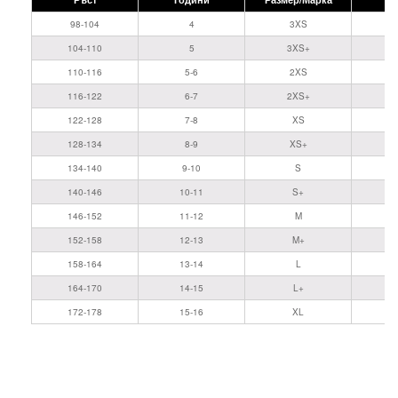
98-104
4
3XS
104-110
5
3XS+
110-116
5-6
2XS
116-122
6-7
2XS+
122-128
7-8
XS
128-134
8-9
XS+
134-140
9-10
S
140-146
10-11
S+
146-152
11-12
M
152-158
12-13
M+
158-164
13-14
L
164-170
14-15
L+
172-178
15-16
XL