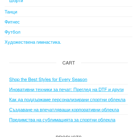
Шорти
Танци
Фитнес
Футбол
Художествена гимнастика.
CART
Shop the Best Styles for Every Season
Иновативни техники за печат: Преглед на DTF и други
Как да поддържаме персонализирани спортни облекла
Създаване на впечатляващи корпоративни облекла
Предимства на сублимацията за спортни облекла