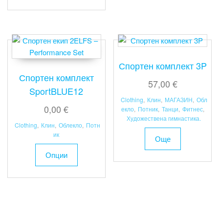
has
multiple
variants.
The
options
may
Спортен комплект 3P
be
Спортен комплект
57,00
€
chosen
SportBLUE12
on
Clothing
,
Клин
,
МАГАЗИН
,
Обл
0,00
€
the
екло
,
Потник
,
Танци
,
Фитнес
,
Художествена гимнастика.
product
Clothing
,
Клин
,
Облекло
,
Потн
page
ик
Още
This
Опции
product
has
multiple
variants.
The
options