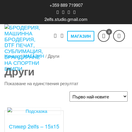
Skip
+359 889 719907
to
the
2elfs.studio.gmail.com
content
0
МАГАЗИН
Бродерия,
Печат на
облекло,
машинна
бродерия,
Начало
/
МАГАЗИН
/ Други
бродерия,
DTF T-shirts,
кта
print,
DTF печат,
Други
производство,
сублимация,
продажба и
Показване на единствения резултат
брандиране,
брандиране
спортни и
на спортни
лайвстайл
екипи
облекла,
бизнес
теклама.
Стикер 2elfs – 15х15