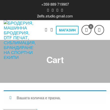
Skip
+359 889 719907
to
the
2elfs.studio.gmail.com
content
0
МАГАЗИН
Бродерия,
Печат на
облекло,
машинна
бродерия,
бродерия,
DTF T-shirts,
кта
print,
DTF печат,
Cart
производство,
сублимация,
продажба и
брандиране,
брандиране
спортни и
на спортни
лайвстайл
екипи
облекла,
бизнес
теклама.
Вашата количка е празна.